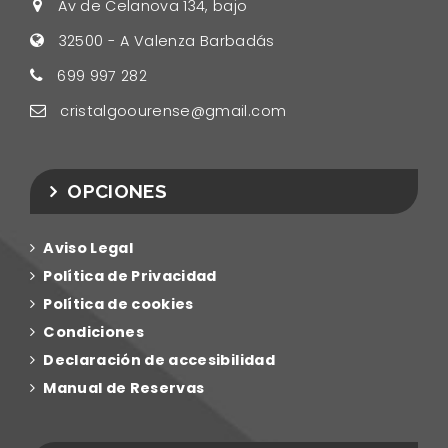
Av de Celanova 134, bajo
32500
-
A Valenza Barbadás
699 997 282
cristalgoourense@gmail.com
OPCIONES
Aviso
Legal
Polí­tica de
Privacidad
Polí­tica de
cookies
Condiciones
Declaración de accesibilidad
Manual de Reservas